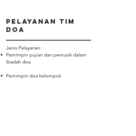
Pelayanan Tim
doa
Jenis Pelayanan:
Pemimpin pujian dan pemusik dalam
ibadah doa
Pemimpin doa kelompok
Pendoa syafaat
Pelayanan tim
Kebaktian
khusus
Jenis Pelayanan: