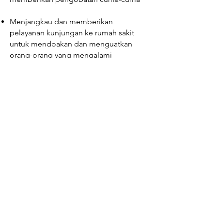
Menjangkau dan memberikan
pelayanan kunjungan ke rumah sakit
untuk mendoakan dan menguatkan
orang-orang yang mengalami
kelemahan tubuh dan sakit penyakit
Gereja kristus yesus
Gading Serpong
Ruko L`Agricola B-8,9,10
Paramount
Serpong
telp.
(021) 2942 9532
email.
gkygdsofficial@gmail.com
© Copyright GKY Gading Serpong 2019