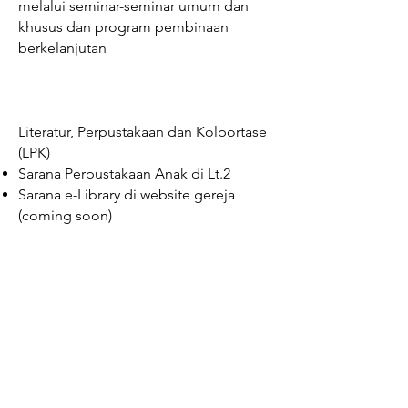
melalui seminar-seminar umum dan
khusus dan program pembinaan
berkelanjutan
Literatur, Perpustakaan dan Kolportase
(LPK)
Sarana Perpustakaan Anak di Lt.2
Sarana e-Library di website gereja
(coming soon)
Gereja kristus yesus
Gading Serpong
Ruko L`Agricola B-8,9,10
Paramount
Serpong
telp.
(021) 2942 9532
email.
gkygdsofficial@gmail.com