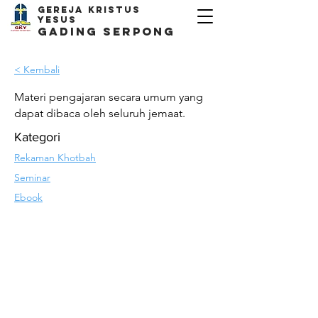
Gereja kristus
yesus
Gading Serpong
< Kembali
Materi pengajaran secara umum yang
dapat dibaca oleh seluruh jemaat.
Kategori
Rekaman Khotbah
Seminar
Ebook
Gereja kristus yesus
Gading Serpong
Ruko L`Agricola B-8,9,10
Paramount
Serpong
telp.
(021) 2942 9532
email.
gkygdsofficial@gmail.com